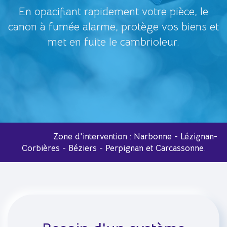
En opacifiant rapidement votre pièce, le
canon à fumée alarme, protège vos biens et
met en fuite le cambrioleur.
Zone d'intervention : Narbonne - Lézignan-
Corbières - Béziers - Perpignan et Carcassonne.